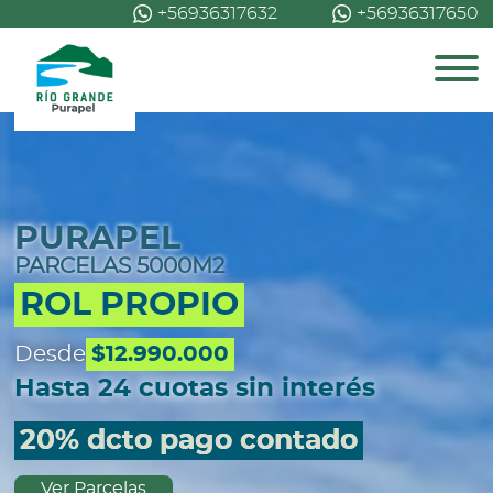
+56936317632
+56936317650
PURAPEL
PARCELAS 5000M2
ROL PROPIO
Desde
$12.990.000
Hasta 24 cuotas sin interés
20% dcto pago contado
Ver Parcelas