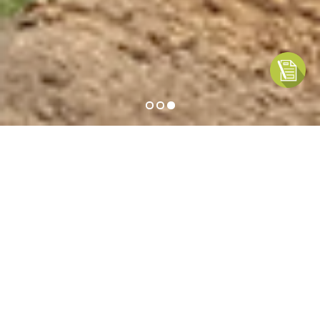
•
•
•
Hermosas vistas en el
corazón del campo
chileno