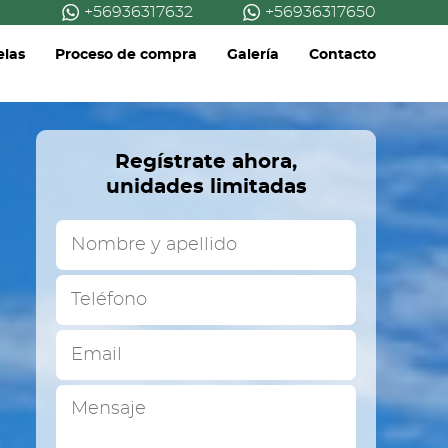
+56936317632
+56936317650
elas
Proceso de compra
Galería
Contacto
Regístrate ahora,
unidades limitadas